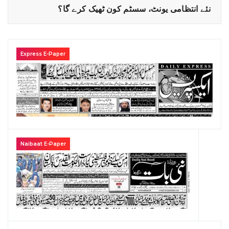
نئے انتظامی یونٹ، سسٹم کون ٹھیک کرے گا؟
Express E-Paper
Naibaat E-Paper