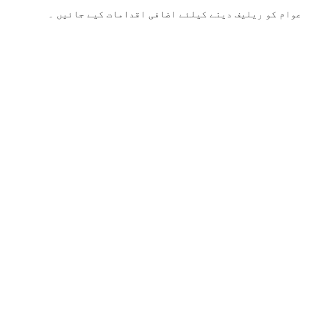
عوام کو ریلیف دینے کیلئے اضافی اقدامات کیے جائیں ۔