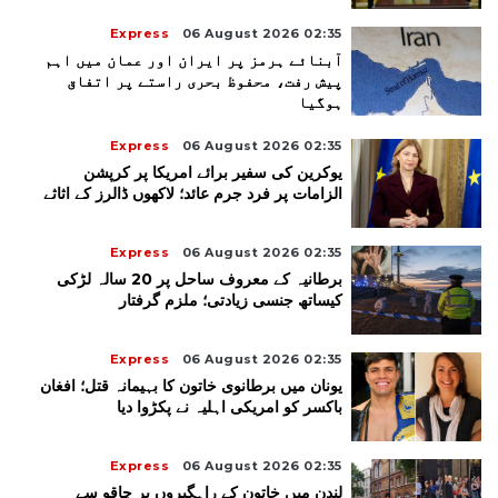
Express
06 August 2026 02:35
آبنائے ہرمز پر ایران اور عمان میں اہم
پیش رفت، محفوظ بحری راستے پر اتفاق
ہوگیا
Express
06 August 2026 02:35
یوکرین کی سفیر برائے امریکا پر کرپشن
الزامات پر فرد جرم عائد؛ لاکھوں ڈالرز کے اثاثے
Express
06 August 2026 02:35
برطانیہ کے معروف ساحل پر 20 سالہ لڑکی
کیساتھ جنسی زیادتی؛ ملزم گرفتار
Express
06 August 2026 02:35
یونان میں برطانوی خاتون کا بہیمانہ قتل؛ افغان
باکسر کو امریکی اہلیہ نے پکڑوا دیا
Express
06 August 2026 02:35
لندن میں خاتون کے راہگیروں پر چاقو سے