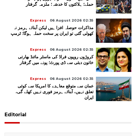
حملے؛ ہلاکتوں کا خدشہ؛ ملزمہ گرفتار
Express
06 August 2026 02:35
مذاکرات حوصلہ افزا ہیں لیکن آبنائے ہرمز نہ
کھولی گئی تو ایران پر سخت حملہ ہوگا؛ ٹرمپ
Express
06 August 2026 02:35
کروڑوں روپوں فراڈ کی ماسٹر مائنڈ بھارتی
خاتون دبئی سے ڈی پورٹ؛ پونے میں گرفتار
Express
06 August 2026 02:35
عمان سے متوقع معاہدے کا امریکا سے کوئی
تعلق نہیں، آبنائے ہرمز فوری نہیں کھلے گی،
ایران
Editorial