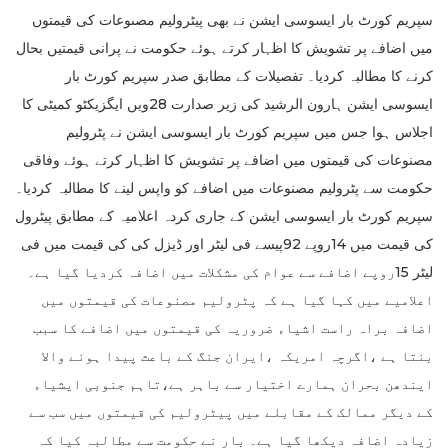
سپریم کورٹ بار ایسوسی ایشن نے بھی پیٹرولیم مصںوعات کی قیمتوں
میں اضافے پر تشویش کا اظہار کرتے ہوئے حکومت نے پرانی قیمتیں بحال
کرنے کا مطالبہ کردیا۔ تفصیلات کے مطابق صدر سپریم کورٹ بار
ایسوسی ایشن ہارون الرشید کی زیر صدارت 28ویں ایگزیکٹو کمیٹی کا
اجلاس ہوا جس میں سپریم کورٹ بار ایسوسی ایشن نے پٹرولیم
مصنوعات کی قیمتوں میں اضافے پر تشویش کا اظہار کرتے ہوئے وفاقی
حکومت سے پٹرولیم مصنوعات میں اضافے کو واپس لینے کا مطالبہ کردیا۔
سپریم کورٹ بار ایسوسی ایشن کے جاری کردہ اعلامیہ کے مطابق پیٹرول
کی قیمت میں 14روپے 92پیسے فی لیٹر اور ڈیزل کی کی قیمت میں فی
لیٹر 15روپے اضافے سے عوام کی مشکلات میں اضافہ کردیا گیا ہے۔
اعلامیے میں کہا گیا ہے کہ پٹرولیم مصنوعات کی قیمتوں میں
اضافہ براہ راست اشیاء ضروریہ کی قیمتوں میں اضافے کا سبب
بنتا ہے ،اگرچہ امریکہ ،ایران جنگ کے باعث پیدا ہونے والا
ایندھن بحران ہمارے اختیار سے باہر ہے،تاہم جنوبی ایشیاء
کے دیگر ممالک کے مقابلے میں پیٹرولیم کی قیمتوں میں سب سے
زیادہ اضافہ دیکھا گیا ہے۔ بار نے حکومت سے مطالبہ کیا کہ