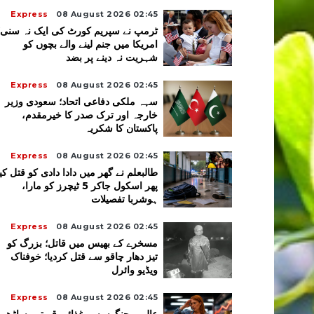
Express
08 August 2026 02:45
ٹرمپ نے سپریم کورٹ کی ایک نہ سنی؛
امریکا میں جنم لینے والے بچوں کو
شہریت نہ دینے پر بضد
Express
08 August 2026 02:45
سہہ ملکی دفاعی اتحاد؛ سعودی وزیر
خارجہ اور ترک صدر کا خیرمقدم،
پاکستان کا شکریہ
Express
08 August 2026 02:45
طالبعلم نے گھر میں دادا دادی کو قتل کیا
پھر اسکول جاکر 5 ٹیچرز کو مارا،
ہوشربا تفصیلات
Express
08 August 2026 02:45
مسخرے کے بھیس میں قاتل؛ بزرگ کو
تیز دھار چاقو سے قتل کردیا؛ خوفناک
ویڈیو وائرل
Express
08 August 2026 02:45