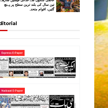
عالمی جنگوں سے غذائی قیمتیں ساڑھے
تین سال کی بلند ترین سطح پر پہنچ
گئیں، اقوام متحدہ
ditorial
Express E-Paper
Naibaat E-Paper