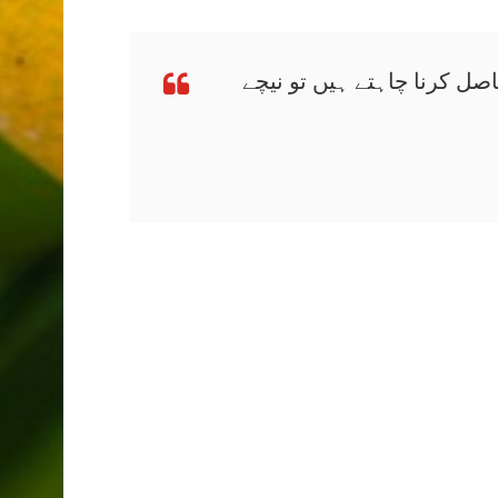
صل کرنا چاہتے ہیں تو نیچے