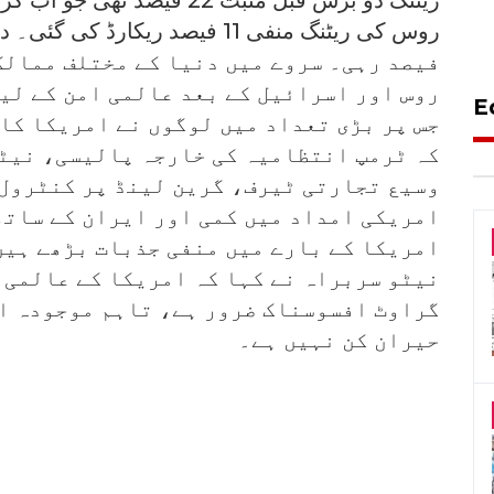
فیصد رہی۔ سروے میں دنیا کے مختلف ممالک
روس اور اسرائیل کے بعد عالمی امن کے لیے
E
جس پر بڑی تعداد میں لوگوں نے امریکا کا 
کہ ٹرمپ انتظامیہ کی خارجہ پالیسی، نیٹ
وسیع تجارتی ٹیرف، گرین لینڈ پر کنٹرول
امریکی امداد میں کمی اور ایران کے ساتھ
امریکا کے بارے میں منفی جذبات بڑھے ہیں
نیٹو سربراہ نے کہا کہ امریکا کے عالمی 
گراوٹ افسوسناک ضرور ہے، تاہم موجودہ ا
حیران کن نہیں ہے۔