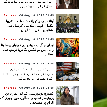
ایرانی صدر بھی دوبدو ملاقات کو
مشکل قرار دے چکے ہیں
Express
08 August 2026 02:45
آبنائے ہرمز کھولنے کا معاہدہ تقریباً
مکمل؛ قومی سلامتی کونسل سے
منظوری باقی ہے؛ ایران
Express
08 August 2026 02:45
ایران جنگ سے پیٹرولیم کمپنیاں پیسا بنا
رہی ہیں تو ٹیکس لگائیں؛ ٹرمپ سے
مطالبہ
Express
08 August 2026 02:45
امریکا میں ملازمت کے خواہش مند
غیرملکی صحافیوں کے سوشل میڈیا
اکاؤنٹس کی جانچ ہوگی
Express
08 August 2026 02:45
کیمبرج یونیورسٹی کے کم عمر ترین
پروفیسر تحقیقی مقالوں میں چوری کے
الزام پر مستعفی