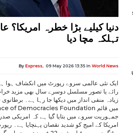
دنیا کیلیے بڑا خطرہ امریکا؟ 
تہلکہ مچا دیا
By
Express,
09 May 2026 13:35
In
World News
ایک نئی عالمی سروے رپورٹ میں انکشاف ہوا ہے کہ
رائے یا تصور مسلسل دوسرے سال بھی مزید خراب
زیادہ منفی انداز میں دیکھا جا رہا ہے۔ برطانوی
جمہوریت سروے میں بتایا گیا ہے کہ امریکی صدر
امریکا کے امیج کو شدید نقصان پہنچایا ہے۔ رپو