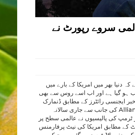
عالمی سروے رپورٹ نے
 دنیا بھر میں امریکا کے بارے میں
 ہو گیا ہے اور اب اسے روس سے بھی
 خبر ایجنسی رائٹرز کے مطابق ڈنمارک
میں قائم Alliance of Democracies Foundation کی جانب سے جاری سالانہ
 ٹرمپ کی پالیسیوں نے عالمی سطح پر
رٹ کے مطابق امریکا کی نیٹ پرفارمنس
ریٹنگ دو برس قبل مثبت 22 فیصد تھی جو اب گر کر منفی 16 فیصد ہو گئی ہے جبکہ