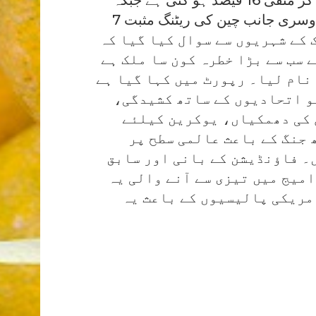
روس کی ریٹنگ منفی 11 فیصد ریکارڈ کی گئی۔ دوسری جانب چین کی ریٹنگ مثبت 7
 کے شہریوں سے سوال کیا گیا کہ
 سب سے بڑا خطرہ کون سا ملک ہے
نام لیا۔ رپورٹ میں کہا گیا ہے
و اتحادیوں کے ساتھ کشیدگی،
 کی دھمکیاں، یوکرین کیلئے
 جنگ کے باعث عالمی سطح پر
۔ فاؤنڈیشن کے بانی اور سابق
امیج میں تیزی سے آنے والی یہ
مریکی پالیسیوں کے باعث یہ