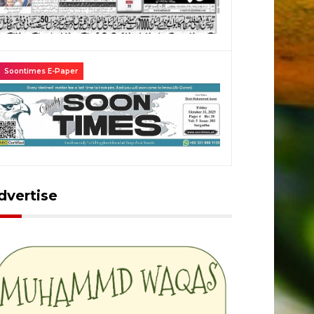
Soontimes E-Paper
dvertise