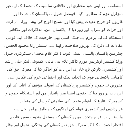
استقامت اور اپنی خود مختاری اور علاقائی سالمیت کے تحفظ کے لیے غیر
متزلزل عزم کا مظاہرہ کیا۔ قونصل جنرل نے پاکستان کے شہدا اور
غازیوں کو خراج عقیدت پیش کیا اور مسلح افواج کی پیشہ ورانہ مہارت
اور جرات کو سراہا اور زور دیا کہ پاکستان امن، مذاکرات اور علاقائی
استحکام کے لیے پرعزم ہے جبکہ کسی بھی جارحیت کے خلاف اپنے قومی
مفادات کے دفاع کی بھرپور صلاحیت رکھتا ہے۔ سینیٹر رانا محمود الحسن،
چیئرمین پاکستان پالیسی انسٹی ٹیوٹ ڈاکٹر غلام مجتبیٰ، سیکریٹری جنرل
ورلڈ کشمیر اویئرنس فورم ڈاکٹر غلام نبی فائی، کمیونٹی لیڈر علی راشد
اور کشمیری کارکن تاج خان نے اس بات کو اجاگر کیا کہ معرکہ حق کی
کامیابی پاکستانی قوم کے اتحاد، لچک اور اجتماعی عزم کی عکاس ہے۔
مقررین نے جموں و کشمیر پر پاکستان کے اصولی مؤقف کا اعادہ کیا اور
اس بات پر زور دیا کہ جنوبی ایشیا میں پائیدار امن اور استحکام جموں و
کشمیر کے تنازع کے اقوام متحدہ کی سلامتی کونسل کی متعلقہ
قراردادوں اور کشمیری عوام کی امنگوں کے مطابق پرامن حل سے
وابستہ ہے۔ اقوام متحدہ میں پاکستان کے مستقل مندوب سفیر عاصم
افتخار احمد نے کہا کہ معرکہ حق نے پاکستان کی پختگی، تحمل اور وقار