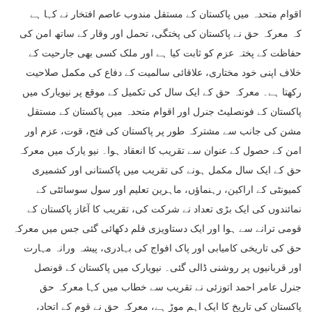
اقوام متحدہ میں پاکستان کے مستقل مندوب عاصم افتخار نے کہا ہے
کہ معرکہ حق نے پاکستان کی پختگی، تحمل اور وقار کے ساتھ امن کی
حفاظت کے پختہ عزم کو ثابت کیا ہے اور ملک کسی بھی جارحیت کے
خلاف اپنی خود مختاری، علاقائی سالمیت کے دفاع کی مکمل صلاحیت
رکھتا ہے۔ معرکہ حق کے ایک سال کی تکمیل کے موقع پر نیویارک میں
پاکستان کے فونصلیٹ جنرل اور اقوام متحدہ میں پاکستان کے مستقل
مشن کی جانب سے مشترکہ طور پر پاکستان کی فتح، قوت، عزم اور
امن کے حصول کے عنوان سے تقریب کا انعقاد ہوا۔ نیو یارک میں معرکہ
حق کے ایک سال مکمل ہونے کی تقریب میں پاکستانی اور کشمیری
کمیونٹی کے اراکین، رہنماؤں، ماہرین تعلیم اور سول سوسائٹی کے
نمائندوں کی ایک بڑی تعداد نے شرکت کی، تقریب کا آغاز پاکستان کے
قومی ترانے سے ہوا اور ایک دستاویزی فلم دکھائی گئی جس میں معرکہ
حق کی تاریخی کامیابی اور پاک افواج کی بہادری، پیشہ ورانہ مہارت
اور قربانیوں پر روشنی ڈالی گئی۔ نیویارک میں پاکستان کے قونصل
جنرل عامر احمد اتوزئی نے تقریب سے خطاب میں کہا معرکہ حق
پاکستان کی تاریخ کا ایک اہم موڑ ہے، معرکہ حق نے قوم کے اتحاد،