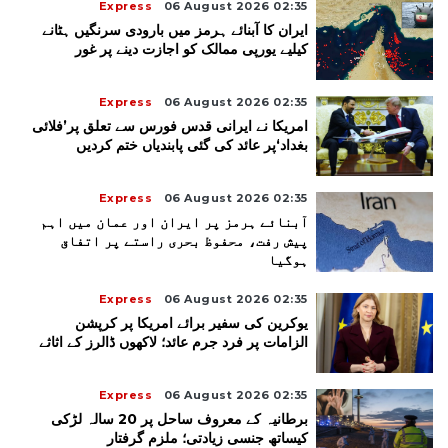
Express
06 August 2026 02:35
ایران کا آبنائے ہرمز میں بارودی سرنگیں ہٹانے
کیلیے یورپی ممالک کو اجازت دینے پر غور
Express
06 August 2026 02:35
امریکا نے ایرانی قدس فورس سے تعلق پر’فلائی
بغداد‘پر عائد کی گئی پابندیاں ختم کردیں
Express
06 August 2026 02:35
آبنائے ہرمز پر ایران اور عمان میں اہم
پیش رفت، محفوظ بحری راستے پر اتفاق
ہوگیا
Express
06 August 2026 02:35
یوکرین کی سفیر برائے امریکا پر کرپشن
الزامات پر فرد جرم عائد؛ لاکھوں ڈالرز کے اثاثے
Express
06 August 2026 02:35
برطانیہ کے معروف ساحل پر 20 سالہ لڑکی
کیساتھ جنسی زیادتی؛ ملزم گرفتار