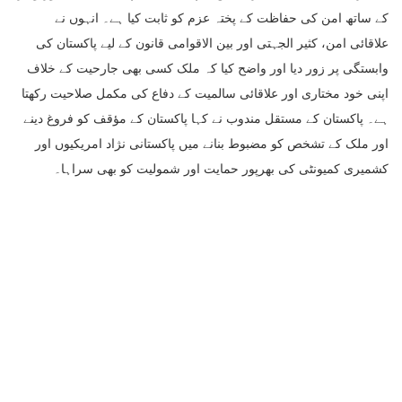
کے ساتھ امن کی حفاظت کے پختہ عزم کو ثابت کیا ہے۔ انہوں نے
علاقائی امن، کثیر الجہتی اور بین الاقوامی قانون کے لیے پاکستان کی
وابستگی پر زور دیا اور واضح کیا کہ ملک کسی بھی جارحیت کے خلاف
اپنی خود مختاری اور علاقائی سالمیت کے دفاع کی مکمل صلاحیت رکھتا
ہے۔ پاکستان کے مستقل مندوب نے کہا پاکستان کے مؤقف کو فروغ دینے
اور ملک کے تشخص کو مضبوط بنانے میں پاکستانی نژاد امریکیوں اور
کشمیری کمیونٹی کی بھرپور حمایت اور شمولیت کو بھی سراہا۔