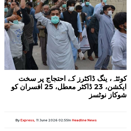
کوئٹہ، ینگ ڈاکٹرز کے احتجاج پر سخت
ایکشن، 23 ڈاکٹر معطل، 25 افسران کو
شوکاز نوٹسز
By
Express,
11 June 2026 02:55
In
Headline News