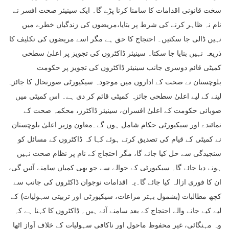
سخت قانونی اقدامات کا سامنا کرنا پڑے گا۔ ایک سینیئر صحت افسر نے
نام نہ ظاہر کرنے کی شرط پر بتایا،مریضوں کی زندگیاں خطرے میں
نہیں ڈالی جا سکتیں۔ احتجاج کا حق ہے مگر اسے مریضوں کی تکلیف کا
ذریعہ نہیں بنایا جا سکتا۔ سینیئر ڈاکٹروں کی تجویز پر اعلیٰ سطحی
کمیٹی قائم دوسری جانب سینیئر ڈاکٹروں کی تجویز پر حکومت
بلوچستان نے صحت کے اداروں میں موجودہ سیکیورٹی صورتحال کا جائزہ
لینے کے لیے اعلیٰ سطحی جائزہ کمیٹی قائم کر دی ہے۔ اس کمیٹی میں
صوبائی حکومت کے اعلیٰ افسران، سینیئر ڈاکٹرز، محکمہ صحت کے
نمائندے اور سیکیورٹی حکام شامل ہوں گے۔معاون وزیر اعلیٰ بلوچستان
نے کمیٹی کے قیام کی تصدیق کرتے ہوئے کہا کہ ڈاکٹروں کے مسائل کو
سنجیدگی سے حل کیا جائے گا، مگر احتجاج کے نام پر نظام صحت نہیں
ہونے دیا جائے گا۔ سیکیورٹی کے حوالے سے جو بھی کمیاں سامنے آئیں گی،
ان کا فوری ازالہ کیا جائے گا۔یہ اقدامات نوجوان ڈاکٹروں کی جانب سے
کچھ مطالبات (بشمول بہتر مراعات، سیکیورٹی اور تربیتی سہولیات) کے
لیے کیے جانے والے احتجاج کے بعد سامنے آئے ہیں۔ ڈاکٹروں کا کہنا ہے کہ
وہ مہنگائی، غیر محفوظ ماحول اور ناکافی سہولیات کے خلاف آواز اٹھا