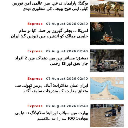
یوگنڈا؛ پارلیمان نے غزہ میں عالمی امن فورس
کیلیے اپنی فوج بھیجنے کی منظوری دیدی
Express
07 August 2026 02:40
امریکا نے بجلی گھروں پر حملہ کیا تو تمام
خلیجی ممالک کو اندھیرے میں ڈبودیں گے؛ ایران
Express
07 August 2026 02:40
دمشق؛ مسافر وین میں دھماکے میں 2 افراد
جاں بحق اور 13 زخمی
Express
07 August 2026 02:40
ایران عمان مذاکرات؛ آبنائے ہرمز کھولنے سے
متعلق معاہدے کے مندرجات سامنے آگئے
Express
07 August 2026 02:40
بھارت میں سیلاب اور لینڈ سلائیڈنگ نے تباہی
مچادی؛ 100 سے زائد ہلاکتیں