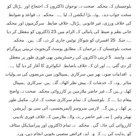
بلوچستان کے محکمہ صحت نے نوجوان ڈاکٹروں کے احتجاج اور ہڑتال کو
سخت جواب دیتے ہوئے بڑا ایکشن لے لیا ہے۔ محکمہ نے قواعد و ضوابط
کی خلاف ورزی، غیر قانونی ہڑتال، خلافِ ضابطہ سرگرمیوں اور محکمہ
جاتی نظم و ضبط کی پامالی کے الزام میں 23 ڈاکٹروں کو معطل کر دیا
ہے جبکہ 25 افسران کو شوکاز نوٹس جاری کر دیے گئے ہیں۔ محکمہ
صحت بلوچستان کے ترجمان کے مطابق پوسٹ گریجویٹ تربیتی پروگرام
سے وابستہ 5 ٹرینی ڈاکٹروں کی رجسٹریشن بھی فوری طور پر معطل
کر دی گئی ہے اور ان کے خلاف باضابطہ انکوائری کا آغاز کر دیا گیا ہے۔
یہ اقدامات صوبے بھر میں سرکاری ہسپتالوں میں مریضوں کی سہولیات
متاثر ہونے کے خدشات کے پیش نظر اٹھائے گئے ہیں۔سرکاری ہسپتال
کھلے رہیں گے، غیر حاضر ملازمین پر کارروائی محکمہ صحت نے واضح
پیغام دیا ہے کہ بلوچستان کے تمام سرکاری صحت کے ادارے مکمل طور
پر کھلے رہیں گے۔ لازمی سروسز (ایمریجنسی، آئی سی یو، آپریشن
تھیٹر وغیرہ) سے غیر حاضر رہنے والے ملازمین کے خلاف فوری تادیبی
کارروائی کی جائے گی۔ محکمہ نے تمام ڈاکٹروں اور پیرامیڈیکل سٹاف
کو ہدایت کی ہے کہ وہ اپنے فرائض منصبی بخوبی انجام دیں، ورنہ