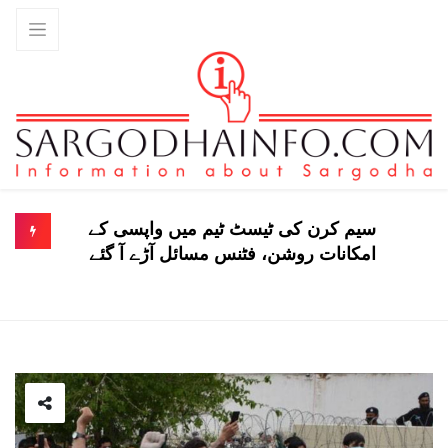
سیم کرن کی ٹیسٹ ٹیم میں واپسی کے
امکانات روشن، فٹنس مسائل آڑے آ گئے