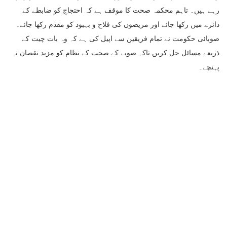
رہے ہیں۔ تاہم محکمہ صحت کا موقف ہے کہ احتجاج کو ضابطے کے
دائرے میں رکھا جائے اور مریضوں کی فلاح و بہبود کو مقدم رکھا جائے۔
صوبائی حکومت نے تمام فریقین سے اپیل کی ہے کہ وہ بات چیت کے
ذریعے مسائل حل کریں تاکہ صوبے کے صحت کے نظام کو مزید نقصان نہ
پہنچے۔