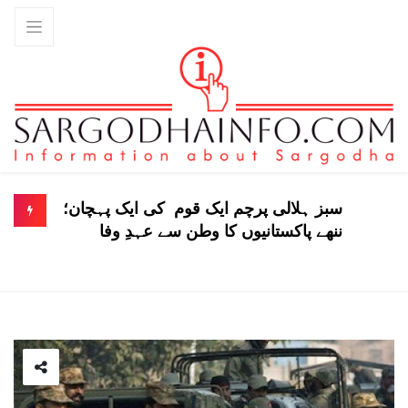
 کیلڈرون ٹیکسٹائلز کا
سبز ہلالی پرچم ایک قوم
ا تجارتی تعاون کے فروغ پر
ننھے پاکستانیوں کا وطن 