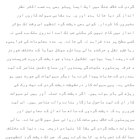
گردی کے خلاف جنگ میں ایک ایسا پہلو بھی ہے جسے اکثر نظر
انداز کر دیا جاتا ہے، اور وہ ہے مقامی سہولت کاروں اور
مخبروں کا کردار۔ کوئی بھی دہشت گرد تنظیم اس وقت تک مؤثر
انداز میں کام نہیں کر سکتی جب تک اسے اندرون ملک سے کسی نہ
کسی سطح پر مدد فراہم نہ کی جائے۔ یہ مدد معلومات کی فراہمی،
رہائش، نقل و حرکت، مالی وسائل، سوشل میڈیا کے مختلف فورمز
کے ذریعے ایسا بیانیہ تشکیل دینا، جو دہشت گردوں، شرپسندوں
، فرقہ پرستوں، علیحدگی پسندوں اور سماج دشمن عناصر کے لیے
ہمدردی کے جذبات پیدا کرنے یا دیگر سہولیات کی صورت میں ہو
سکتی ہے۔ یہی سہولت کار درحقیقت دہشت گردی کے نیٹ ورک کی
ریڑھ کی ہڈی ہوتے ہیں۔ اگر دہشت گرد حملہ آور ہیں تو سہولت
کار ان کے لیے ماحول سازگار بنانے والے عناصر ہیں۔ اس لیے
ضروری ہے کہ دہشت گردوں کے ساتھ ساتھ ان کے معاونین اور
سرپرستوں کے خلاف بھی سخت کارروائی عمل میں لائی جائے۔ مالی
معاونت دہشت گردی کی بقا کا بنیادی ذریعہ ہے۔ دنیا کے مختلف
ممالک کے تجربات یہ ثابت کرتے ہیں کہ جب تک دہشت گرد تنظیموں