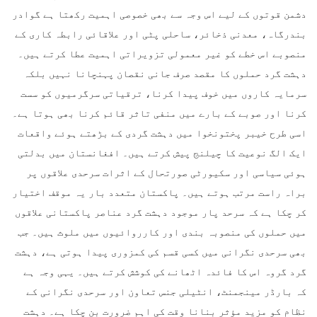
دشمن قوتوں کے لیے اس وجہ سے بھی خصوصی اہمیت رکھتا ہے گوادر
بندرگاہ، معدنی ذخائر، ساحلی پٹی اور علاقائی رابطہ کاری کے
منصوبے اس خطے کو غیر معمولی تزویراتی اہمیت عطا کرتے ہیں۔
دہشت گرد حملوں کا مقصد صرف جانی نقصان پہنچانا نہیں بلکہ
سرمایہ کاروں میں خوف پیدا کرنا، ترقیاتی سرگرمیوں کو سست
کرنا اور صوبے کے بارے میں منفی تاثر قائم کرنا بھی ہوتا ہے۔
اسی طرح خیبر پختونخوا میں دہشت گردی کے بڑھتے ہوئے واقعات
ایک الگ نوعیت کا چیلنج پیش کرتے ہیں۔ افغانستان میں بدلتی
ہوئی سیاسی اور سکیورٹی صورتحال کے اثرات سرحدی علاقوں پر
براہ راست مرتب ہوتے ہیں۔ پاکستان متعدد بار یہ موقف اختیار
کر چکا ہے کہ سرحد پار موجود دہشت گرد عناصر پاکستانی علاقوں
میں حملوں کی منصوبہ بندی اور کارروائیوں میں ملوث ہیں۔ جب
بھی سرحدی نگرانی میں کسی قسم کی کمزوری پیدا ہوتی ہے، دہشت
گرد گروہ اس کا فائدہ اٹھانے کی کوشش کرتے ہیں۔ یہی وجہ ہے
کہ بارڈر مینجمنٹ، انٹیلی جنس تعاون اور سرحدی نگرانی کے
نظام کو مزید مؤثر بنانا وقت کی اہم ضرورت بن چکا ہے۔ دہشت