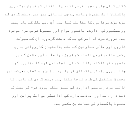
شکنی کرنی چاہیے جو نفرت، تشدد یا انتشار کو فروغ دیتے ہیں۔
پاکستان ایک مضبوط ریاست ہے جس نے ماضی میں بھی دہشت گردی کے
بڑے بڑے طوفانوں کا مقابلہ کیا ہے۔ آج بھی ملک کے پاس پیشہ
ور سیکیورٹی ادارے، باشعور عوام اور مضبوط قومی عزم موجود
ہے۔ ضرورت صرف اس امر کی ہے کہ دہشت گردوں، ان کے سہولت
کاروں اور مالی معاونین کے خلاف بلاامتیاز کارروائی جاری
رکھی جائے، قومی اتحاد کو فروغ دیا جائے اور دشمن کے ہر
منصوبے کو ناکام بنانے کے لیے اجتماعی قوت کا مظاہرہ کیا
جائے۔ یہی راستہ پاکستان کو پائیدار امن، مستحکم معیشت اور
محفوظ مستقبل کی طرف لے جا سکتا ہے۔ دہشت گردی کے ناسور کا
خاتمہ صرف ریاستی اداروں کی نہیں بلکہ پوری قوم کی مشترکہ
ذمے داری ہے اور اس ذمے داری کی ادائیگی ہی ایک پرامن اور
مضبوط پاکستان کی ضمانت بن سکتی ہے۔