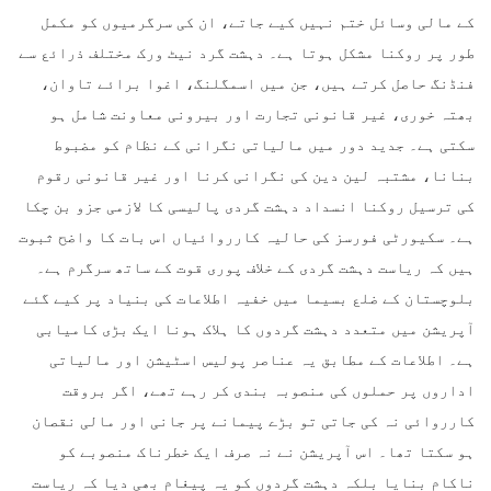
کے مالی وسائل ختم نہیں کیے جاتے، ان کی سرگرمیوں کو مکمل
طور پر روکنا مشکل ہوتا ہے۔ دہشت گرد نیٹ ورک مختلف ذرائع سے
فنڈنگ حاصل کرتے ہیں، جن میں اسمگلنگ، اغوا برائے تاوان،
بھتہ خوری، غیر قانونی تجارت اور بیرونی معاونت شامل ہو
سکتی ہے۔ جدید دور میں مالیاتی نگرانی کے نظام کو مضبوط
بنانا، مشتبہ لین دین کی نگرانی کرنا اور غیر قانونی رقوم
کی ترسیل روکنا انسداد دہشت گردی پالیسی کا لازمی جزو بن چکا
ہے۔ سکیورٹی فورسز کی حالیہ کارروائیاں اس بات کا واضح ثبوت
ہیں کہ ریاست دہشت گردی کے خلاف پوری قوت کے ساتھ سرگرم ہے۔
بلوچستان کے ضلع بسیما میں خفیہ اطلاعات کی بنیاد پر کیے گئے
آپریشن میں متعدد دہشت گردوں کا ہلاک ہونا ایک بڑی کامیابی
ہے۔ اطلاعات کے مطابق یہ عناصر پولیس اسٹیشن اور مالیاتی
اداروں پر حملوں کی منصوبہ بندی کر رہے تھے، اگر بروقت
کارروائی نہ کی جاتی تو بڑے پیمانے پر جانی اور مالی نقصان
ہو سکتا تھا۔ اس آپریشن نے نہ صرف ایک خطرناک منصوبے کو
ناکام بنایا بلکہ دہشت گردوں کو یہ پیغام بھی دیا کہ ریاست