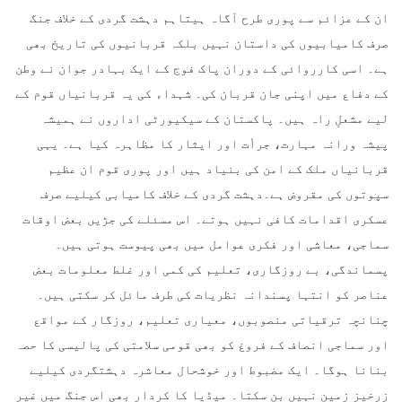
ان کے عزائم سے پوری طرح آگاہ ہیتاہم دہشت گردی کے خلاف جنگ
صرف کامیابیوں کی داستان نہیں بلکہ قربانیوں کی تاریخ بھی
ہے۔ اسی کارروائی کے دوران پاک فوج کے ایک بہادر جوان نے وطن
کے دفاع میں اپنی جان قربان کی۔ شہداء کی یہ قربانیاں قوم کے
لیے مشعلِ راہ ہیں۔ پاکستان کے سیکیورٹی اداروں نے ہمیشہ
پیشہ ورانہ مہارت، جرأت اور ایثار کا مظاہرہ کیا ہے۔ یہی
قربانیاں ملک کے امن کی بنیاد ہیں اور پوری قوم ان عظیم
سپوتوں کی مقروض ہے۔دہشت گردی کے خلاف کامیابی کیلیے صرف
عسکری اقدامات کافی نہیں ہوتے۔ اس مسئلے کی جڑیں بعض اوقات
سماجی، معاشی اور فکری عوامل میں بھی پیوست ہوتی ہیں۔
پسماندگی، بے روزگاری، تعلیم کی کمی اور غلط معلومات بعض
عناصر کو انتہا پسندانہ نظریات کی طرف مائل کر سکتی ہیں۔
چنانچہ ترقیاتی منصوبوں، معیاری تعلیم، روزگار کے مواقع
اور سماجی انصاف کے فروغ کو بھی قومی سلامتی کی پالیسی کا حصہ
بنانا ہوگا۔ ایک مضبوط اور خوشحال معاشرہ دہشتگردی کیلیے
زرخیز زمین نہیں بن سکتا۔ میڈیا کا کردار بھی اس جنگ میں غیر