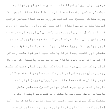
ترجیح دیتی ہیں تو اس کا فائدہ دشمن عناصر کو پہنچتا ہے۔
دہشت گردی کسی ایک جماعت، ادارے یا طبقے کا مسئلہ نہیں بلکہ
پورے ملک کا چیلنج ہے۔ اس لیے ضروری ہے کہ تمام سیاسی قوتیں
اس معاملے پر قومی اتفاق رائے پیدا کریں اور ریاستی اداروں
کے ساتھ مکمل تعاون کریں۔قومی یکجہتی کی اہمیت اس حقیقت سے
بھی واضح ہوتی ہے کہ دہشت گردی کا ہدف صرف سیکیورٹی فورسز
نہیں ہوتیں بلکہ پورا معاشرہ ہوتا ہے۔ دہشت گرد خوف، بے
یقینی اور تقسیم پیدا کرنا چاہتے ہیں۔ اگر قوم متحد رہے تو
ان کے عزائم خود بخود ناکام ہو جاتے ہیں۔ پاکستان کی تاریخ
گواہ ہے کہ جب بھی قوم نے اتحاد کا مظاہرہ کیا، دشمن کو شکست
ہوئی ہے۔آج ضرورت اس امر کی ہے کہ دہشت گردی کے خلاف جنگ کو
قومی بقا کی جنگ سمجھا جائے۔ سیکیورٹی فورسز اپنی ذمے
داریاں نبھا رہی ہیں، لیکن عوامی تعاون کے بغیر مکمل
کامیابی حاصل نہیں کی جا سکتی۔ ہر شہری کو اپنے اردگرد
مشکوک سرگرمیوں پر نظر رکھنی چاہیے، قانون نافذ کرنے والے
اداروں کے ساتھ تعاون کرنا چاہیے اور ایسے عناصر کی حوصلہ