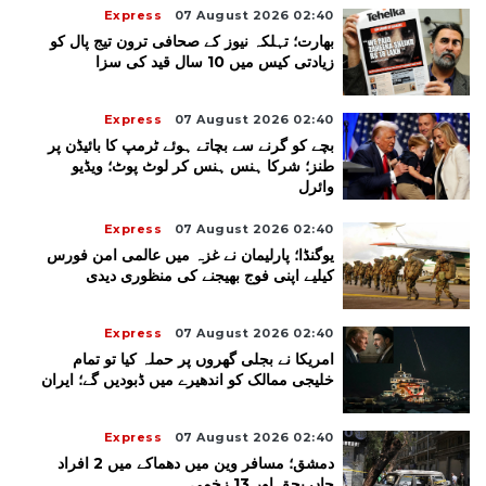
Express
07 August 2026 02:40
بھارت؛ تہلکہ نیوز کے صحافی ترون تیج پال کو
زیادتی کیس میں 10 سال قید کی سزا
Express
07 August 2026 02:40
بچے کو گرنے سے بچاتے ہوئے ٹرمپ کا بائیڈن پر
طنز؛ شرکا ہنس ہنس کر لوٹ پوٹ؛ ویڈیو
وائرل
Express
07 August 2026 02:40
یوگنڈا؛ پارلیمان نے غزہ میں عالمی امن فورس
کیلیے اپنی فوج بھیجنے کی منظوری دیدی
Express
07 August 2026 02:40
امریکا نے بجلی گھروں پر حملہ کیا تو تمام
خلیجی ممالک کو اندھیرے میں ڈبودیں گے؛ ایران
Express
07 August 2026 02:40
دمشق؛ مسافر وین میں دھماکے میں 2 افراد
جاں بحق اور 13 زخمی