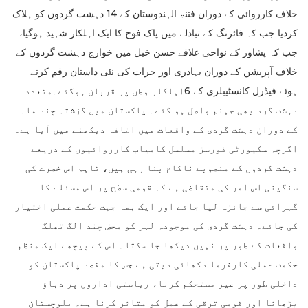
خلاف کارروائی کے دوران فتنۃ الہندوستان کے 14 دہشت گردوں کو ہلاک
کردیا جب کہ فائرنگ کے تبادلے میں پاک فوج کا ایک اہلکار شہید ہوگیا،
جب کہ پشاور کے نواحی علاقے حسن خیل میں خوارج دہشت گردوں کے
خلاف آپریشن کے دوران بہادری اور جرات کی نئی داستان رقم کرتے
ہوئے فیڈرل کانسٹیبلری کے 6اہلکار وطن پر قربان ہوگئے۔متعدد
دہشت گرد بھی جہنم واصل ہو گئے۔ پاکستان میں گزشتہ چند ماہ
کے دوران دہشت گردی کے واقعات میں اضافہ دیکھنے میں آیا ہے۔
اگرچہ سکیورٹی فورسز مسلسل کامیاب کارروائیوں کے ذریعے
دہشت گردوں کے منصوبے ناکام بنا رہی ہیں، تاہم اس خطرے کی
سنگینی اس امر کی متقاضی ہے کہ قومی سطح پر اس مسئلے کا
گہرائی سے جائزہ لیا جائے اور ایک ہمہ جہت حکمت عملی اختیار
کی جائے۔ دہشت گردی کی موجودہ لہر کو محض چند الگ تھلگ
واقعات کے طور پر نہیں دیکھا جا سکتا۔ اس کے پیچھے ایک منظم
حکمت عملی کارفرما دکھائی دیتی ہے جس کا مقصد پاکستان کو
داخلی طور پر غیر مستحکم کرنا، ریاستی اداروں پر دباؤ
بڑھانا اور قومی ترقی کے عمل کو متاثر کرنا ہے۔ بلوچستان