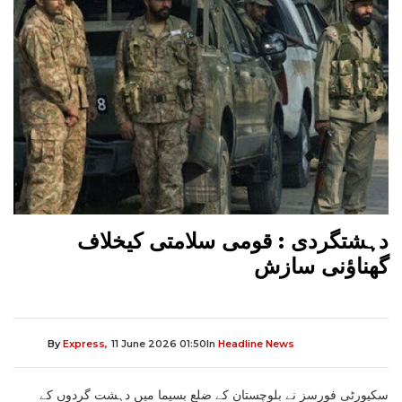
دہشتگردی : قومی سلامتی کیخلاف
گھناؤنی سازش
By
Express,
11 June 2026 01:50
In
Headline News
سکیورٹی فورسز نے بلوچستان کے ضلع بسیما میں دہشت گردوں کے